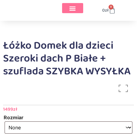
0
0
zł
Łóżko Domek dla dzieci
Szeroki dach P Białe +
szuflada SZYBKA WYSYŁKA
1499
zł
Rozmiar