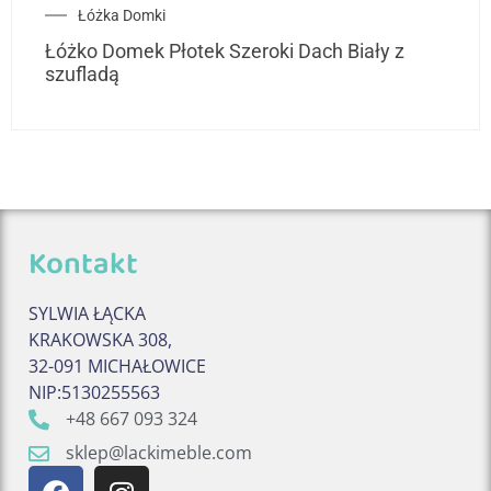
Łóżka Domki
Łóżko Domek Płotek Szeroki Dach Biały z
szufladą
Kontakt
SYLWIA ŁĄCKA
KRAKOWSKA 308,
32-091 MICHAŁOWICE
NIP:5130255563
+48 667 093 324
sklep@lackimeble.com