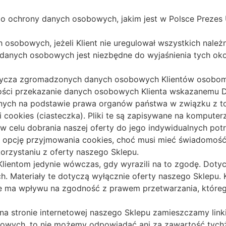
ego ochrony danych osobowych, jakim jest w Polsce Prez
sobowych, jeżeli Klient nie uregulował wszystkich należ
anych osobowych jest niezbędne do wyjaśnienia tych okol
e użycza zgromadzonych danych osobowych Klientów osobom 
lności przekazanie danych osobowych Klienta wskazanemu
ionych na podstawie prawa organów państwa w związku z t
i cookies (ciasteczka). Pliki te są zapisywane na komputerz
w celu dobrania naszej oferty do jego indywidualnych potr
j opcję przyjmowania cookies, choć musi mieć świadomość
orzystaniu z oferty naszego Sklepu.
ientom jedynie wówczas, gdy wyrazili na to zgodę. Dotyc
h. Materiały te dotyczą wyłącznie oferty naszego Sklepu.
ie ma wpływu na zgodność z prawem przetwarzania, które
na stronie internetowej naszego Sklepu zamieszczamy link
towych, to nie możemy odpowiadać ani za zawartość tychż