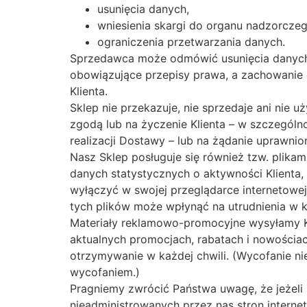
usunięcia danych,
wniesienia skargi do organu nadzorcz
ograniczenia przetwarzania danych.
Sprzedawca może odmówić usunięcia danych o
obowiązujące przepisy prawa, a zachowanie d
Klienta.
Sklep nie przekazuje, nie sprzedaje ani ni
zgodą lub na życzenie Klienta – w szczegó
realizacji Dostawy – lub na żądanie uprawn
Nasz Sklep posługuje się również tzw. plikam
danych statystycznych o aktywności Klienta, 
wyłączyć w swojej przeglądarce internetowe
tych plików może wpłynąć na utrudnienia w k
Materiały reklamowo-promocyjne wysyłamy Kl
aktualnych promocjach, rabatach i nowościac
otrzymywanie w każdej chwili. (Wycofanie n
wycofaniem.)
Pragniemy zwrócić Państwa uwagę, że jeżeli 
nieadministrowanych przez nas stron interne