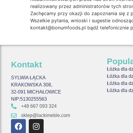
realizowany przez administratorów tych stron
Zachęcamy przy okazji do zapoznania się z p
Wszelkie pytania, wnioski i sugestie odnos
kontakt@bonumfoods.pl bądź telefonicznie
Popul
Kontakt
Łóżka dla d
Łóżka dla d
SYLWIA ŁĄCKA
Łóżka dla d
KRAKOWSKA 308,
Łóżka dla d
32-091 MICHAŁOWICE
NIP:5130255563
+48 667 093 324
sklep@lackimeble.com