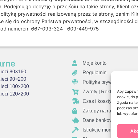
. Podejmując decyzję o przejściu na takie strony, Klient c
olityką prywatności realizowaną przez te strony, zanim Kl
zące się do ochrony Państwa prywatności, w szczególności
 pod numerem 667-093-324 , 609-449-975
arne
Moje konto
zieci 80×160
Regulamin
zieci 90×200
Polityka prywatności
zieci 100×200
Zwroty | Reklamacje
Aby zapewnić
zieci 120×200
cookie, do 
Czas i koszty wysyłki
Zgoda na te
podczas prz
Zakupy na raty
lub wycofan
Dane bankowe
Istrukcje montażu
Akc