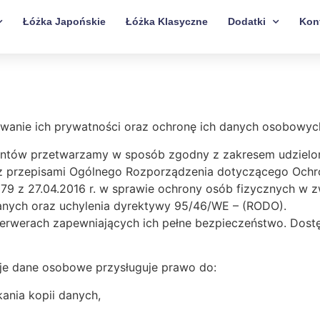
Łóżka Japońskie
Łóżka Klasyczne
Dodatki
Kon
anie ich prywatności oraz ochronę ich danych osobowyc
ntów przetwarzamy w sposób zgodny z zakresem udzielon
z przepisami Ogólnego Rozporządzenia dotyczącego Och
679 z 27.04.2016 r. w sprawie ochrony osób fizycznych 
anych oraz uchylenia dyrektywy 95/46/WE – (RODO).
rwerach zapewniających ich pełne bezpieczeństwo. Dostę
je dane osobowe przysługuje prawo do:
ania kopii danych,