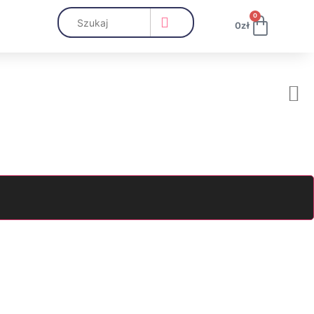
0
0
zł