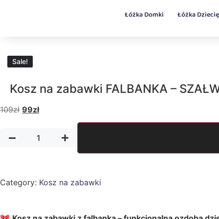
Łóżka Domki
Łóżka Dzieci
Sale!
Sale!
Kosz na zabawki FALBANKA – SZAŁ
109
zł
99
zł
Category:
Kosz na zabawki
🎀
Kosz na zabawki z falbanką – funkcjonalna ozdoba dz