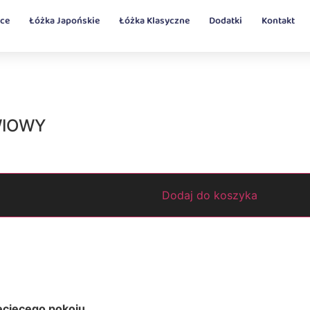
ęce
Łóżka Japońskie
Łóżka Klasyczne
Dodatki
Kontakt
WIOWY
Dodaj do koszyka
iecięcego pokoju