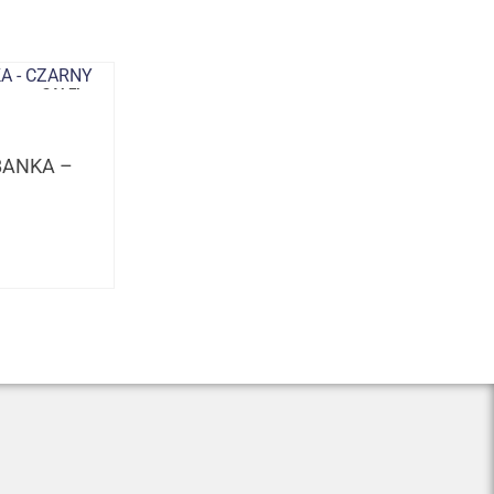
SALE!
LBANKA –