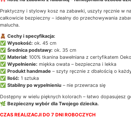
Praktyczny i stylowy kosz na zabawki, uszyty ręcznie w n
całkowicie bezpieczny – idealny do przechowywania zabaw
malucha.
🧸
Cechy i specyfikacja:
✅
Wysokość:
ok. 45 cm
✅
Średnica podstawy:
ok. 35 cm
✅
Materiał:
100% tkanina bawełniana z certyfikatem Oek
✅
Wypełnienie:
miękka owata – bezpieczna i lekka
✅
Produkt handmade
– szyty ręcznie z dbałością o każdy
✅
Ilość:
1 sztuka
✅
Stabilny po wypełnieniu
– nie przewraca się
Dostępny w wielu pięknych kolorach – łatwo dopasujesz go
🌿
Bezpieczny wybór dla Twojego dziecka.
CZAS REALIZACJI DO 7 DNI ROBOCZYCH