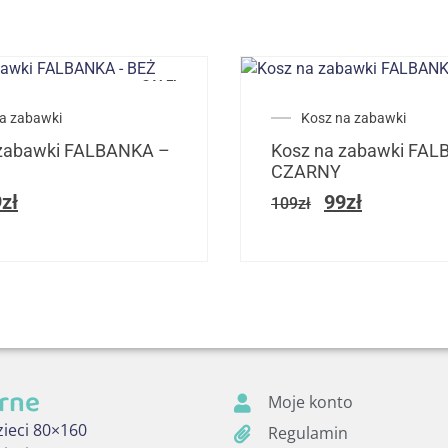
SALE!
a zabawki
Kosz na zabawki
 zabawki FALBANKA –
Kosz na zabawki FA
CZARNY
9
zł
99
zł
109
zł
rne
Moje konto
zieci 80×160
Regulamin