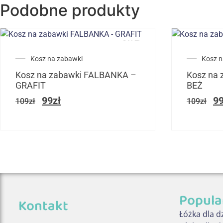
Podobne produkty
SALE!
Kosz na zabawki
Kosz n
Kosz na zabawki FALBANKA –
Kosz na
GRAFIT
BEŻ
99
zł
9
109
zł
109
zł
Popula
Kontakt
Łóżka dla d