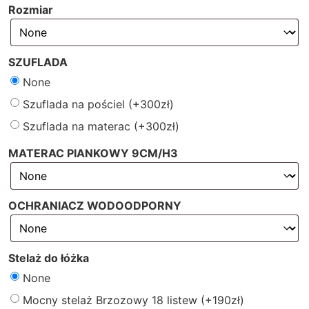
Rozmiar
SZUFLADA
None
Szuflada na pościel
(+
300
zł
)
Szuflada na materac
(+
300
zł
)
MATERAC PIANKOWY 9CM/H3
OCHRANIACZ WODOODPORNY
Stelaż do łóżka
None
Mocny stelaż Brzozowy 18 listew
(+
190
zł
)