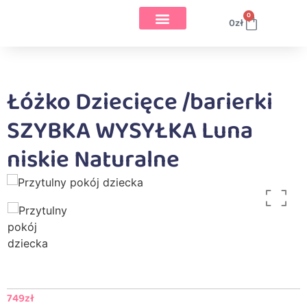
0
0
zł
Łóżko Dziecięce /barierki
SZYBKA WYSYŁKA Luna
niskie Naturalne
749
zł